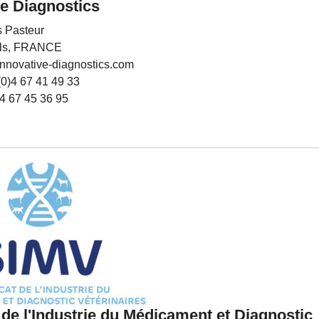
ve Diagnostics
s Pasteur
els, FRANCE
innovative-diagnostics.com
(0)4 67 41 49 33
)4 67 45 36 95
 de l'Industrie du Médicament et Diagnostic