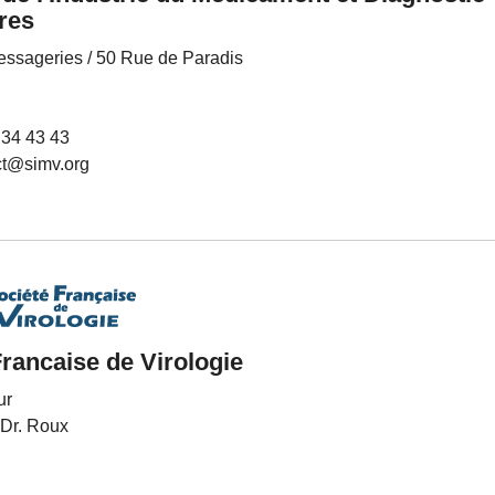
res
essageries / 50 Rue de Paradis
 34 43 43
ct@simv.org
Francaise de Virologie
ur
 Dr. Roux