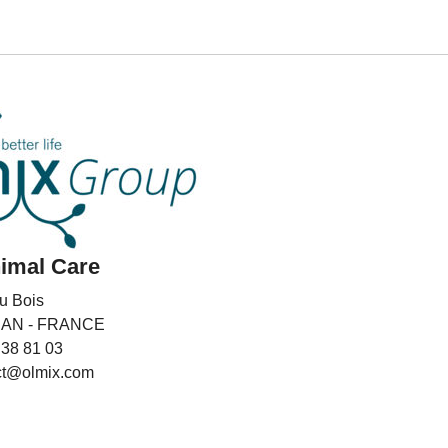
imal Care
u Bois
HAN - FRANCE
 38 81 03
ct@olmix.com