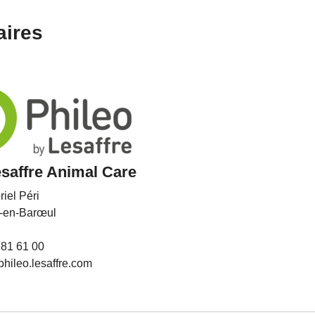
aires
esaffre Animal Care
iel Péri
-en-Barœul
 81 61 00
hileo.lesaffre.com