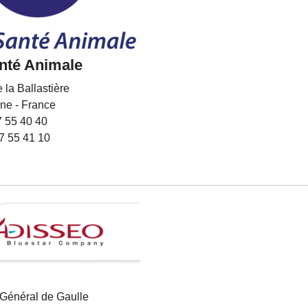
nté Animale
 la Ballastière
ne - France
7 55 40 40
57 55 41 10
 Général de Gaulle